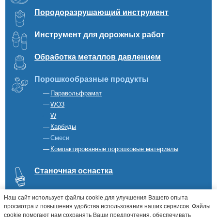
Породоразрушающий инструмент
Инструмент для дорожных работ
Обработка металлов давлением
Порошкообразные продукты
Паравольфрамат
WO3
W
Карбиды
Смеси
Компактированные порошковые материалы
Станочная оснастка
Наш сайт использует файлы cookie для улучшения Вашего опыта
просмотра и повышения удобства использования наших сервисов. Файлы
cookie помогают нам сохранять Ваши предпочтения, обеспечивать